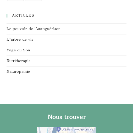
S’ouvre
S’ouvre
dans
dans
ARTICLES
un
un
nouvel
nouvel
Le pouvoir de l’autoguérison
onglet
onglet
L’arbre de vie
Yoga du Son
Nutritherapie
Naturopathie
Nous trouver