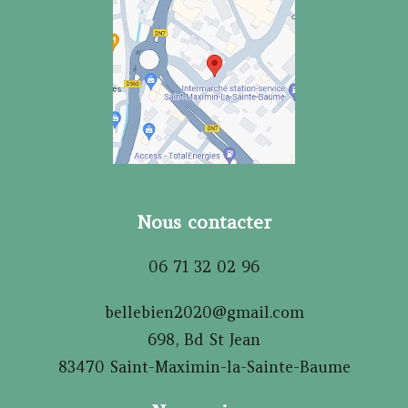
Nous contacter
06 71 32 02 96
bellebien2020@gmail.com
698, Bd St Jean
83470 Saint-Maximin-la-Sainte-Baume