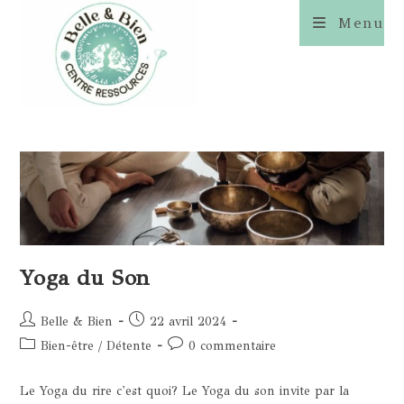
Skip
Menu
to
content
Yoga du Son
Auteur/autrice
Publication
Belle & Bien
22 avril 2024
de
publiée :
Post
Commentaires
Bien-être
/
Détente
0 commentaire
la
category:
de
publication :
la
Le Yoga du rire c'est quoi? Le Yoga du son invite par la
publication :