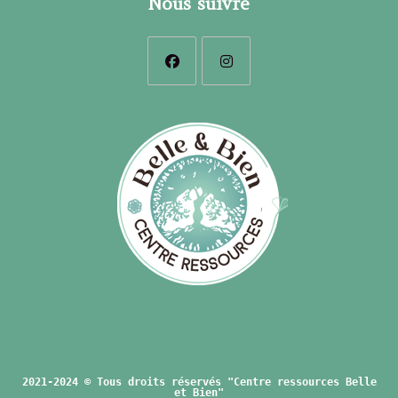
Nous suivre
S’ouvre
S’ouvre
dans
dans
un
un
nouvel
nouvel
onglet
onglet
2021-2024 © Tous droits réservés "Centre ressources Belle
et Bien"